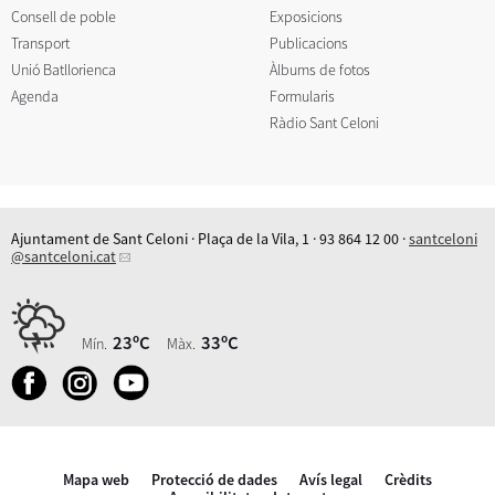
Consell de poble
Exposicions
Transport
Publicacions
Unió Batllorienca
Àlbums de fotos
Agenda
Formularis
Ràdio Sant Celoni
Ajuntament de Sant Celoni · Plaça de la Vila, 1 · 93 864 12 00 ·
santceloni
@santceloni.cat
23ºC
33ºC
Mín.
Màx.
Mapa web
Protecció de dades
Avís legal
Crèdits