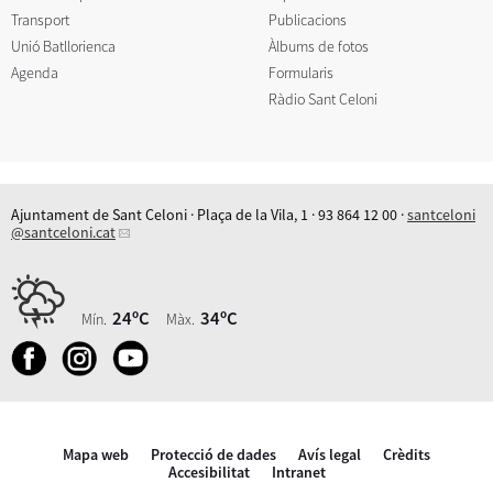
Transport
Publicacions
Unió Batllorienca
Àlbums de fotos
Agenda
Formularis
Ràdio Sant Celoni
Ajuntament de Sant Celoni · Plaça de la Vila, 1 · 93 864 12 00 ·
santceloni
@santceloni.cat
24ºC
34ºC
Mín.
Màx.
Mapa web
Protecció de dades
Avís legal
Crèdits
Accesibilitat
Intranet