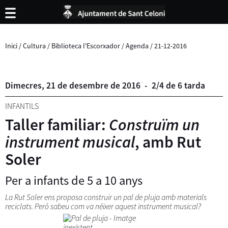
Inici
/
Cultura
/
Biblioteca l'Escorxador
/
Agenda
/
21-12-2016
Dimecres,
21
de
desembre
de
2016
-
2/4 de 6 tarda
INFANTILS
Taller familiar:
Construïm un
instrument musical
, amb Rut
Soler
Per a infants de 5 a 10 anys
La Rut Soler ens proposa construir un pal de pluja amb materials
reciclats. Però sabeu com va néixer aquest instrument musical?