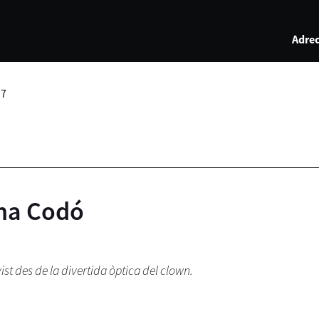
Adrec
17
ena Codó
st des de la divertida òptica del clown.