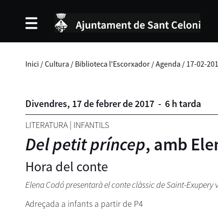
Inici
/
Cultura
/
Biblioteca l'Escorxador
/
Agenda
/
17-02-20
Divendres,
17
de
febrer
de
2017
-
6 h tarda
LITERATURA
|
INFANTILS
Del petit príncep
, amb El
Hora del conte
Elena Codó presentarà el conte clàssic de Saint-Exupery vi
Adreçada a infants a partir de P4