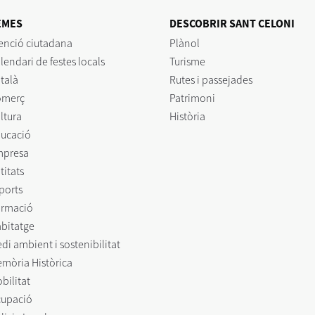
EMES
DESCOBRIR SANT CELONI
enció ciutadana
Plànol
lendari de festes locals
Turisme
talà
Rutes i passejades
omerç
Patrimoni
ltura
Història
ucació
mpresa
titats
ports
rmació
bitatge
di ambient i sostenibilitat
mòria Històrica
bilitat
upació