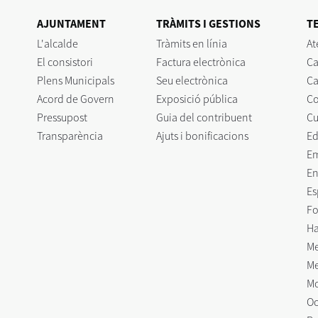
AJUNTAMENT
TRÀMITS I GESTIONS
T
L'alcalde
Tràmits en línia
At
El consistori
Factura electrònica
Ca
Plens Municipals
Seu electrònica
Ca
Acord de Govern
Exposició pública
C
Pressupost
Guia del contribuent
Cu
Transparència
Ajuts i bonificacions
Ed
E
En
Es
Fo
Ha
Me
Me
Mo
Oc