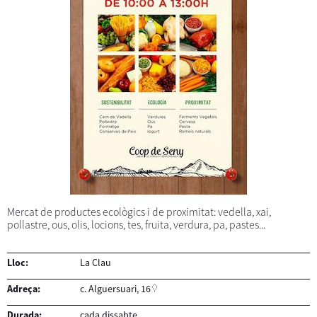
Mercat de productes ecològics i de proximitat: vedella, xai,
pollastre, ous, olis, locions, tes, fruita, verdura, pa, pastes...
Lloc:
La Clau
Adreça:
c. Alguersuari, 16
Durada:
cada dissabte