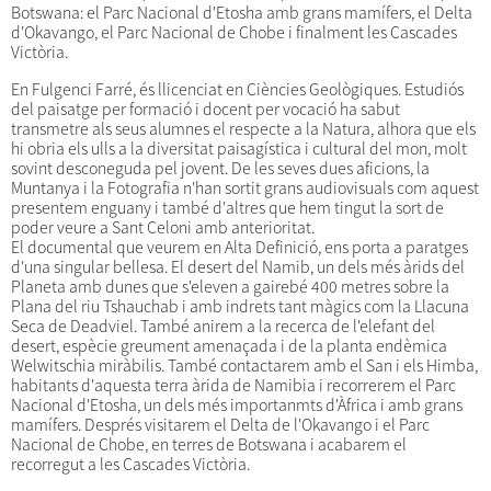
Botswana: el Parc Nacional d'Etosha amb grans mamífers, el Delta
d'Okavango, el Parc Nacional de Chobe i finalment les Cascades
Victòria.
En Fulgenci Farré, és llicenciat en Ciències Geològiques. Estudiós
del paisatge per formació i docent per vocació ha sabut
transmetre als seus alumnes el respecte a la Natura, alhora que els
hi obria els ulls a la diversitat paisagística i cultural del mon, molt
sovint desconeguda pel jovent. De les seves dues aficions, la
Muntanya i la Fotografia n'han sortit grans audiovisuals com aquest
presentem enguany i també d'altres que hem tingut la sort de
poder veure a Sant Celoni amb anterioritat.
El documental que veurem en Alta Definició, ens porta a paratges
d'una singular bellesa. El desert del Namib, un dels més àrids del
Planeta amb dunes que s'eleven a gairebé 400 metres sobre la
Plana del riu Tshauchab i amb indrets tant màgics com la Llacuna
Seca de Deadviel. També anirem a la recerca de l'elefant del
desert, espècie greument amenaçada i de la planta endèmica
Welwitschia miràbilis. També contactarem amb el San i els Himba,
habitants d'aquesta terra àrida de Namibia i recorrerem el Parc
Nacional d'Etosha, un dels més importanmts d'Àfrica i amb grans
mamífers. Després visitarem el Delta de l'Okavango i el Parc
Nacional de Chobe, en terres de Botswana i acabarem el
recorregut a les Cascades Victòria.