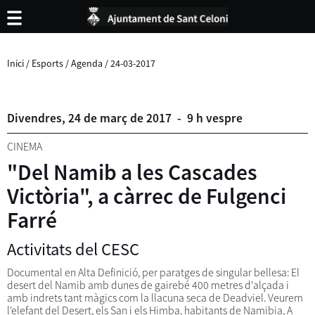
Inici
/
Esports
/
Agenda
/
24-03-2017
Divendres,
24
de
març
de
2017
-
9 h vespre
CINEMA
"Del Namib a les Cascades
Victòria", a càrrec de Fulgenci
Farré
Activitats del CESC
Documental en Alta Definició, per paratges de singular bellesa: El
desert del Namib amb dunes de gairebé 400 metres d'alçada i
amb indrets tant màgics com la llacuna seca de Deadviel. Veurem
l'elefant del Desert, els San i els Himba, habitants de Namibia, A