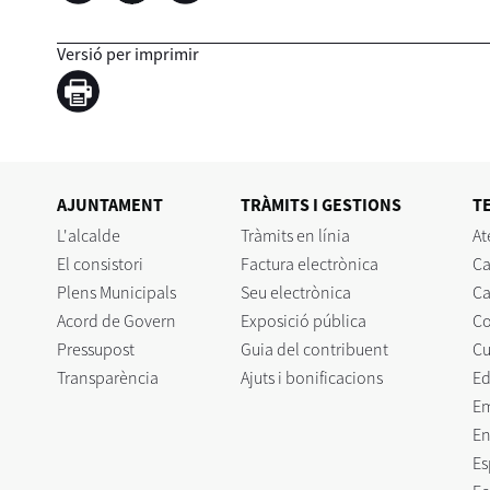
Versió per imprimir
AJUNTAMENT
TRÀMITS I GESTIONS
T
L'alcalde
Tràmits en línia
At
El consistori
Factura electrònica
Ca
Plens Municipals
Seu electrònica
Ca
Acord de Govern
Exposició pública
C
Pressupost
Guia del contribuent
Cu
Transparència
Ajuts i bonificacions
Ed
E
En
Es