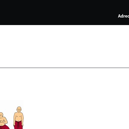
Adrec