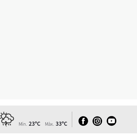
23ºC
33ºC
Mín.
Màx.