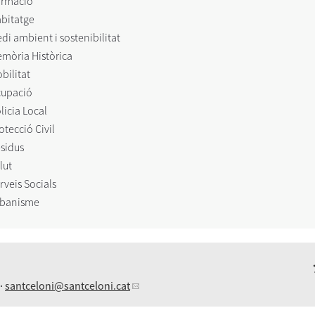
rmació
bitatge
di ambient i sostenibilitat
mòria Històrica
bilitat
upació
licia Local
otecció Civil
sidus
lut
rveis Socials
banisme
 ·
santceloni
@santceloni.cat