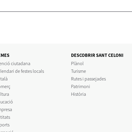
EMES
DESCOBRIR SANT CELONI
enció ciutadana
Plànol
lendari de festes locals
Turisme
talà
Rutes i passejades
omerç
Patrimoni
ltura
Història
ucació
mpresa
titats
ports