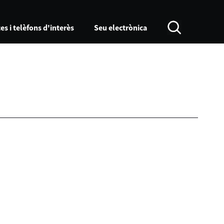
es i telèfons d'interès
Seu electrònica