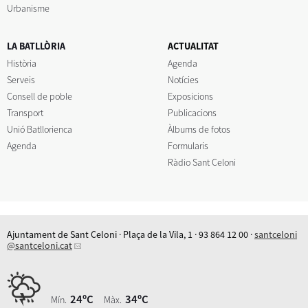
Urbanisme
LA BATLLÒRIA
ACTUALITAT
Història
Agenda
Serveis
Notícies
Consell de poble
Exposicions
Transport
Publicacions
Unió Batllorienca
Àlbums de fotos
Agenda
Formularis
Ràdio Sant Celoni
Ajuntament de Sant Celoni · Plaça de la Vila, 1 · 93 864 12 00 ·
santceloni
@santceloni.cat
24ºC
34ºC
Mín.
Màx.