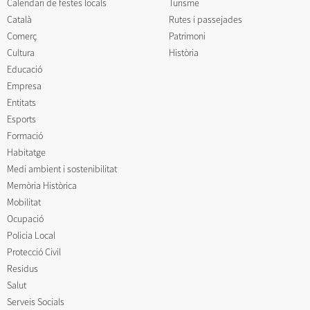
Calendari de festes locals
Turisme
Català
Rutes i passejades
Comerç
Patrimoni
Cultura
Història
Educació
Empresa
Entitats
Esports
Formació
Habitatge
Medi ambient i sostenibilitat
Memòria Històrica
Mobilitat
Ocupació
Policia Local
Protecció Civil
Residus
Salut
Serveis Socials