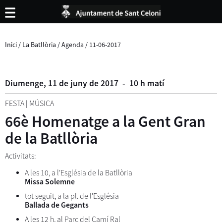
Inici
/
La Batllòria
/
Agenda
/
11-06-2017
Diumenge,
11
de
juny
de
2017
-
10 h matí
FESTA
|
MÚSICA
66è Homenatge a la Gent Gran
de la Batllòria
Activitats:
A les 10, a l'Església de la Batllòria
Missa Solemne
tot seguit, a la pl. de l'Església
Ballada de Gegants
A les 12 h, al Parc del Camí Ral