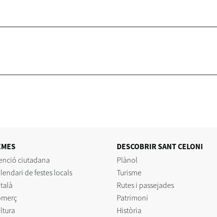
EMES
DESCOBRIR SANT CELONI
enció ciutadana
Plànol
lendari de festes locals
Turisme
talà
Rutes i passejades
omerç
Patrimoni
ltura
Història