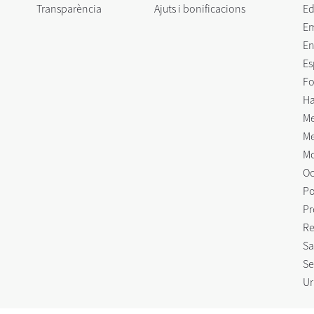
Transparència
Ajuts i bonificacions
Ed
E
En
Es
Fo
Ha
Me
Me
Mo
Oc
Po
Pr
Re
Sa
Se
Ur