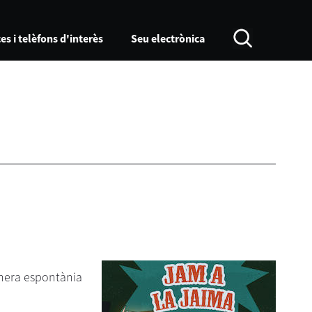
es i telèfons d'interès
Seu electrònica
anera espontània