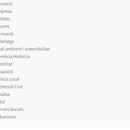
ucació
mpresa
titats
ports
rmació
bitatge
di ambient i sostenibilitat
mòria Històrica
bilitat
upació
licia Local
otecció Civil
sidus
lut
rveis Socials
banisme