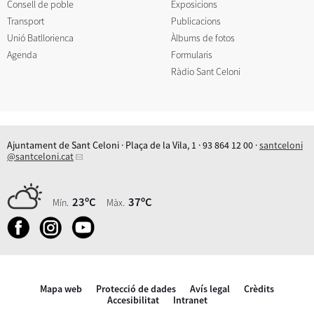
Consell de poble
Exposicions
Transport
Publicacions
Unió Batllorienca
Àlbums de fotos
Agenda
Formularis
Ràdio Sant Celoni
Ajuntament de Sant Celoni · Plaça de la Vila, 1 · 93 864 12 00 ·
santceloni
@santceloni.cat
23ºC
37ºC
Mín.
Màx.
Mapa web
Protecció de dades
Avís legal
Crèdits
Accesibilitat
Intranet