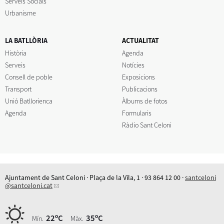
Serveis Socials
Urbanisme
LA BATLLÒRIA
ACTUALITAT
Història
Agenda
Serveis
Notícies
Consell de poble
Exposicions
Transport
Publicacions
Unió Batllorienca
Àlbums de fotos
Agenda
Formularis
Ràdio Sant Celoni
Ajuntament de Sant Celoni · Plaça de la Vila, 1 · 93 864 12 00 ·
santceloni
@santceloni.cat
22ºC
35ºC
Mín.
Màx.