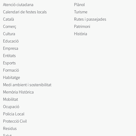
Atenció ciutadana
Plànol
Calendari de festes locals
Turisme
Català
Rutes i passejades
Comerç
Patrimoni
Cultura
Història
Educació
Empresa
Entitats
Esports
Formació
Habitatge
Medi ambient i sostenibilitat
Memòria Històrica
Mobilitat
Ocupació
Policia Local
Protecció Civil
Residus
Salut