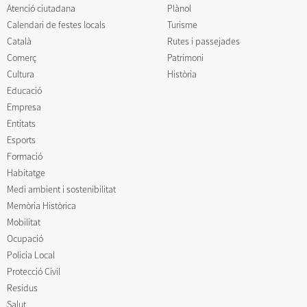
Atenció ciutadana
Plànol
Calendari de festes locals
Turisme
Català
Rutes i passejades
Comerç
Patrimoni
Cultura
Història
Educació
Empresa
Entitats
Esports
Formació
Habitatge
Medi ambient i sostenibilitat
Memòria Històrica
Mobilitat
Ocupació
Policia Local
Protecció Civil
Residus
Salut