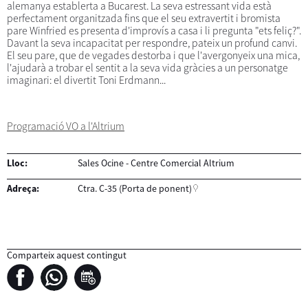
alemanya establerta a Bucarest. La seva estressant vida està
perfectament organitzada fins que el seu extravertit i bromista
pare Winfried es presenta d'improvís a casa i li pregunta "ets feliç?".
Davant la seva incapacitat per respondre, pateix un profund canvi.
El seu pare, que de vegades destorba i que l'avergonyeix una mica,
l'ajudarà a trobar el sentit a la seva vida gràcies a un personatge
imaginari: el divertit Toni Erdmann...
Programació VO a l'Altrium
Lloc:
Sales Ocine - Centre Comercial Altrium
Adreça:
Ctra. C-35 (Porta de ponent)
Comparteix aquest contingut