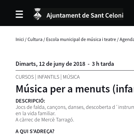
Inici
/
Cultura
/
Escola municipal de música i teatre
/
Agend
Dimarts,
12
de
juny
de
2018
-
3 h tarda
CURSOS
|
INFANTILS
|
MÚSICA
Música per a menuts (infa
DESCRIPCIÓ:
Jocs de falda, cançons, danses, descoberta d´instrume
en la vida familiar.
A càrrec de Mercè Tarragó.
A QUI S'ADREÇA?