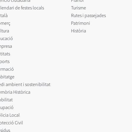
enció ciutadana
Plànol
lendari de festes locals
Turisme
talà
Rutes i passejades
omerç
Patrimoni
ltura
Història
ucació
mpresa
titats
ports
rmació
bitatge
di ambient i sostenibilitat
mòria Històrica
bilitat
upació
licia Local
otecció Civil
sidus