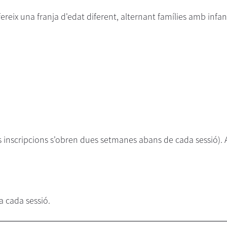
reix una franja d'edat diferent, alternant famílies amb infant
les inscripcions s'obren dues setmanes abans de cada sessió).
a cada sessió.