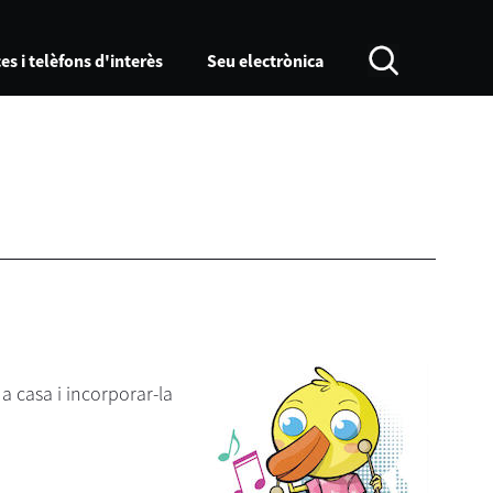
es i telèfons d'interès
Seu electrònica
a casa i incorporar-la