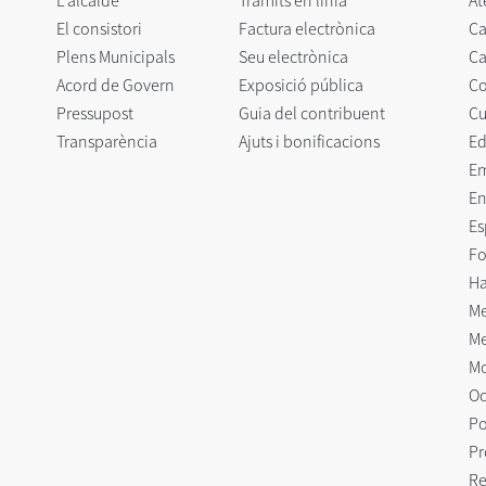
L'alcalde
Tràmits en línia
At
El consistori
Factura electrònica
Ca
Plens Municipals
Seu electrònica
Ca
Acord de Govern
Exposició pública
C
Pressupost
Guia del contribuent
Cu
Transparència
Ajuts i bonificacions
Ed
E
En
Es
Fo
Ha
Me
Me
Mo
Oc
Po
Pr
Re