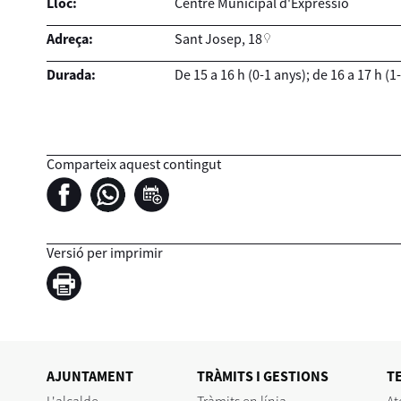
Lloc:
Centre Municipal d'Expressió
Adreça:
Sant Josep, 18
Durada:
De 15 a 16 h (0-1 anys); de 16 a 17 h (1
Comparteix aquest contingut
Versió per imprimir
AJUNTAMENT
TRÀMITS I GESTIONS
T