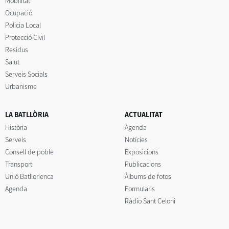
Mobilitat
Ocupació
Policia Local
Protecció Civil
Residus
Salut
Serveis Socials
Urbanisme
LA BATLLÒRIA
ACTUALITAT
Història
Agenda
Serveis
Notícies
Consell de poble
Exposicions
Transport
Publicacions
Unió Batllorienca
Àlbums de fotos
Agenda
Formularis
Ràdio Sant Celoni