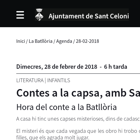
Inici
/
La Batllòria
/
Agenda
/
28-02-2018
Dimecres,
28
de
febrer
de
2018
-
6 h tarda
LITERATURA
|
INFANTILS
Contes a la capsa, amb S
Hora del conte a la Batllòria
A casa hi tinc unes capses misterioses, dins de cada
El misteri és que cada vegada que les obro hi trobo 
filles, que els agrada molt jugar.