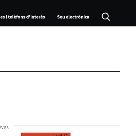
es i telèfons d'interès
Seu electrònica
eves