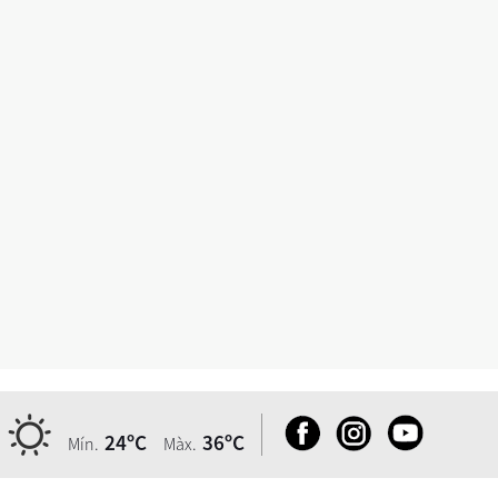
24ºC
36ºC
Mín.
Màx.