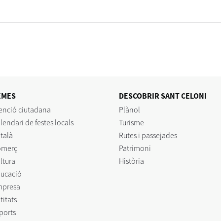
EMES
DESCOBRIR SANT CELONI
enció ciutadana
Plànol
lendari de festes locals
Turisme
talà
Rutes i passejades
omerç
Patrimoni
ltura
Història
ucació
mpresa
titats
ports