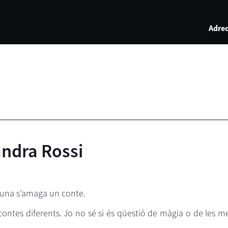
Adrec
andra Rossi
scuna s’amaga un conte.
contes diferents. Jo no sé si és qüestió de màgia o de les m