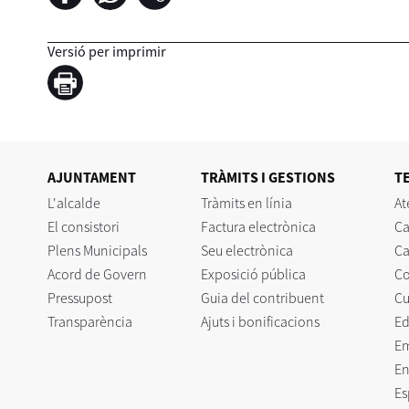
Versió per imprimir
AJUNTAMENT
TRÀMITS I GESTIONS
T
L'alcalde
Tràmits en línia
At
El consistori
Factura electrònica
Ca
Plens Municipals
Seu electrònica
Ca
Acord de Govern
Exposició pública
C
Pressupost
Guia del contribuent
Cu
Transparència
Ajuts i bonificacions
Ed
E
En
Es