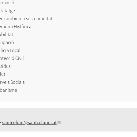
rmació
bitatge
di ambient i sostenibilitat
mòria Històrica
bilitat
upació
licia Local
otecció Civil
sidus
lut
rveis Socials
banisme
 ·
santceloni
@santceloni.cat