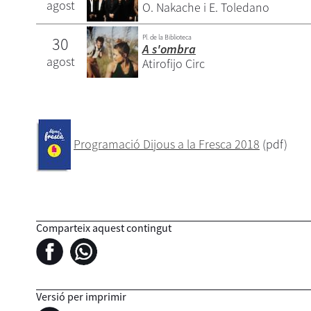
agost
O. Nakache i E. Toledano
Pl. de la Biblioteca
30
A s'ombra
agost
Atirofijo Circ
Programació Dijous a la Fresca 2018
(pdf)
Comparteix aquest contingut
Versió per imprimir