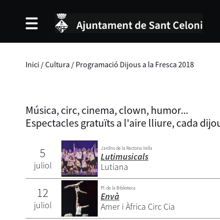
Inici
/
Cultura
/
Programació Dijous a la Fresca 2018
Música, circ, cinema, clown, humor...
Espectacles gratuïts a l'aire lliure, cada dijou
Jardins de la Rectoria Vella
5
Lutimusicals
juliol
Lutiana
Pl. de la Biblioteca
12
Envà
juliol
Amer i Àfrica Circ Cia