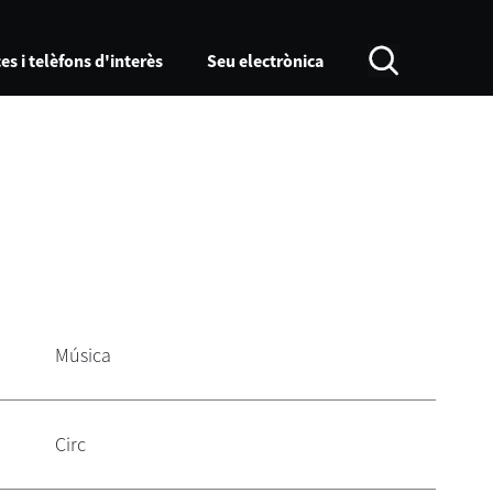
es i telèfons d'interès
Seu electrònica
Música
Circ