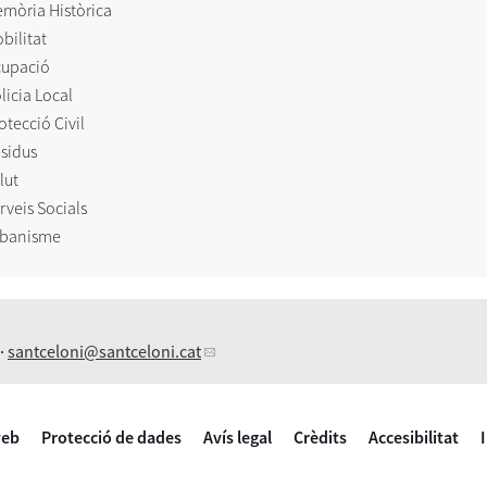
mòria Històrica
bilitat
upació
licia Local
otecció Civil
sidus
lut
rveis Socials
banisme
 ·
santceloni
@santceloni.cat
web
Protecció de dades
Avís legal
Crèdits
Accesibilitat