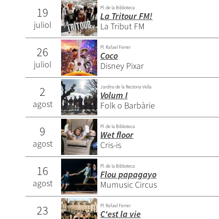
Pl. de la Biblioteca
19
La Tritour FM!
juliol
La Tribut FM
Pl. Rafael Ferrer
26
Coco
juliol
Disney Pixar
Jardins de la Rectoria Vella
2
Volum I
agost
Folk o Barbàrie
Pl. de la Biblioteca
9
Wet floor
agost
Cris-is
Pl. de la Biblioteca
16
Flou papagayo
agost
Mumusic Circus
Pl. Rafael Ferrer
23
C'est la vie