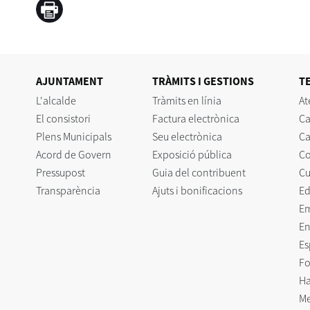
AJUNTAMENT
TRÀMITS I GESTIONS
T
L'alcalde
Tràmits en línia
At
El consistori
Factura electrònica
Ca
Plens Municipals
Seu electrònica
Ca
Acord de Govern
Exposició pública
C
Pressupost
Guia del contribuent
Cu
Transparència
Ajuts i bonificacions
Ed
E
En
Es
Fo
Ha
Me