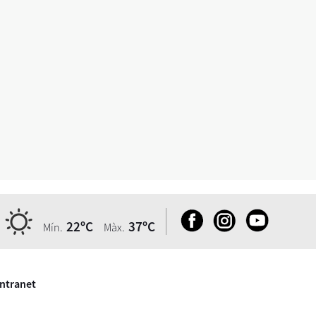
22ºC
37ºC
Mín.
Màx.
Intranet