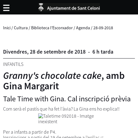
Inici
/
Cultura
/
Biblioteca l'Escorxador
/
Agenda
/
28-09-2018
Divendres,
28
de
setembre
de
2018
-
6 h tarda
INFANTILS
Granny's chocolate cake
, amb
Gina Margarit
Tale Time with Gina. Cal inscripció prèvia
Com serà el pastís que ha fet l'àvia? La Gina ens ho explica!!
Per a infants a partir de P4.
Inscripcions a partir del 19 de setembre a
l'enllaç