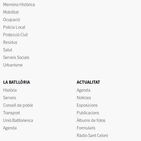
Memòria Històrica
Mobilitat
Ocupació
Policia Local
Protecció Civil
Residus
Salut
Serveis Socials
Urbanisme
LA BATLLÒRIA
ACTUALITAT
Història
Agenda
Serveis
Notícies
Consell de poble
Exposicions
Transport
Publicacions
Unió Batllorienca
Àlbums de fotos
Agenda
Formularis
Ràdio Sant Celoni