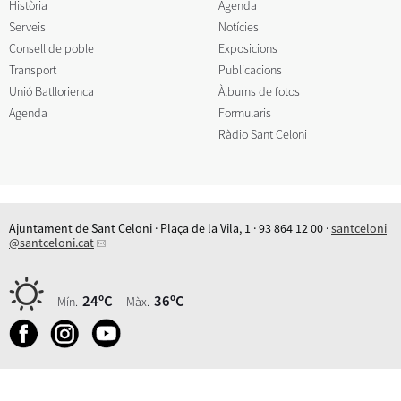
Història
Agenda
Serveis
Notícies
Consell de poble
Exposicions
Transport
Publicacions
Unió Batllorienca
Àlbums de fotos
Agenda
Formularis
Ràdio Sant Celoni
Ajuntament de Sant Celoni · Plaça de la Vila, 1 · 93 864 12 00 ·
santceloni
@santceloni.cat
24ºC
36ºC
Mín.
Màx.