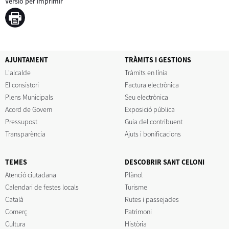
Versió per imprimir
AJUNTAMENT
TRÀMITS I GESTIONS
L'alcalde
Tràmits en línia
El consistori
Factura electrònica
Plens Municipals
Seu electrònica
Acord de Govern
Exposició pública
Pressupost
Guia del contribuent
Transparència
Ajuts i bonificacions
TEMES
DESCOBRIR SANT CELONI
Atenció ciutadana
Plànol
Calendari de festes locals
Turisme
Català
Rutes i passejades
Comerç
Patrimoni
Cultura
Història