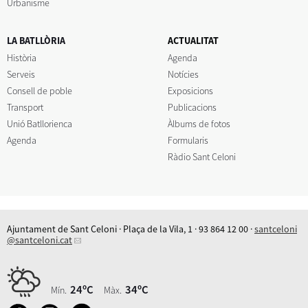
Urbanisme
LA BATLLÒRIA
ACTUALITAT
Història
Agenda
Serveis
Notícies
Consell de poble
Exposicions
Transport
Publicacions
Unió Batllorienca
Àlbums de fotos
Agenda
Formularis
Ràdio Sant Celoni
Ajuntament de Sant Celoni · Plaça de la Vila, 1 · 93 864 12 00 ·
santceloni
@santceloni.cat
24ºC
34ºC
Mín.
Màx.