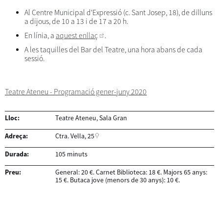
Al Centre Municipal d'Expressió (c. Sant Josep, 18), de dilluns
a dijous, de 10 a 13 i de 17 a 20 h.
En línia, a
aquest enllaç
.
A les taquilles del Bar del Teatre, una hora abans de cada
sessió.
Teatre Ateneu - Programació gener-juny 2020
Lloc:
Teatre Ateneu, Sala Gran
Adreça:
Ctra. Vella, 25
Durada:
105 minuts
Preu:
General: 20 €. Carnet Biblioteca: 18 €. Majors 65 anys:
15 €. Butaca jove (menors de 30 anys): 10 €.