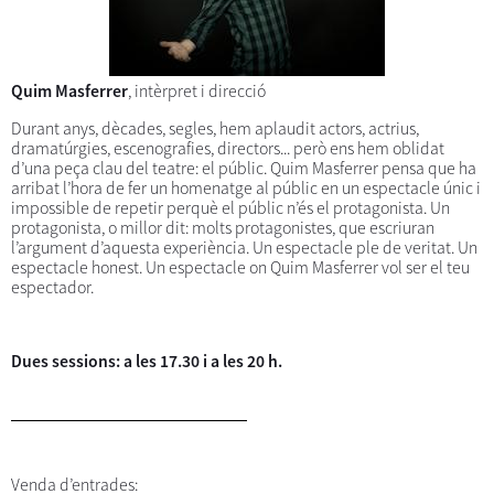
Quim Masferrer
, intèrpret i direcció
Durant anys, dècades, segles, hem aplaudit actors, actrius,
dramatúrgies, escenografies, directors... però ens hem oblidat
d’una peça clau del teatre: el públic. Quim Masferrer pensa que ha
arribat l’hora de fer un homenatge al públic en un espectacle únic i
impossible de repetir perquè el públic n’és el protagonista. Un
protagonista, o millor dit: molts protagonistes, que escriuran
l’argument d’aquesta experiència. Un espectacle ple de veritat. Un
espectacle honest. Un espectacle on Quim Masferrer vol ser el teu
espectador.
Dues sessions: a les 17.30 i a les 20 h.
Venda d’entrades: