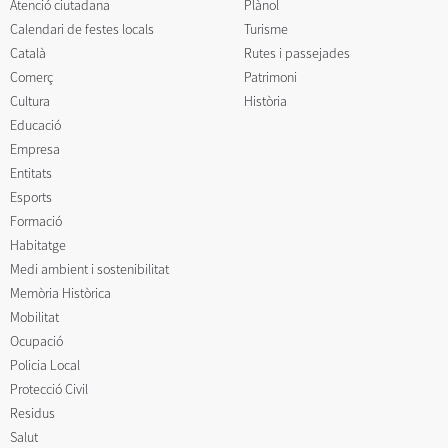
Atenció ciutadana
Plànol
Calendari de festes locals
Turisme
Català
Rutes i passejades
Comerç
Patrimoni
Cultura
Història
Educació
Empresa
Entitats
Esports
Formació
Habitatge
Medi ambient i sostenibilitat
Memòria Històrica
Mobilitat
Ocupació
Policia Local
Protecció Civil
Residus
Salut