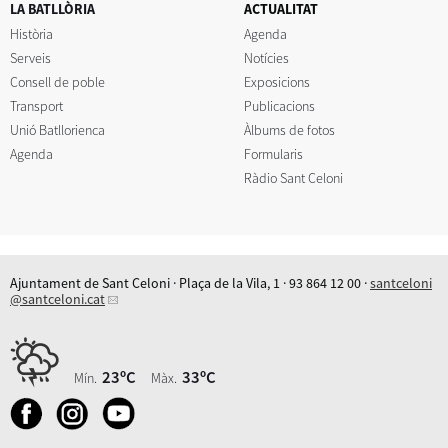
LA BATLLÒRIA
ACTUALITAT
Història
Agenda
Serveis
Notícies
Consell de poble
Exposicions
Transport
Publicacions
Unió Batllorienca
Àlbums de fotos
Agenda
Formularis
Ràdio Sant Celoni
Ajuntament de Sant Celoni · Plaça de la Vila, 1 · 93 864 12 00 ·
santceloni
@santceloni.cat
23ºC
33ºC
Mín.
Màx.