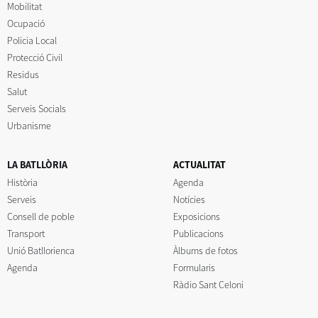
Mobilitat
Ocupació
Policia Local
Protecció Civil
Residus
Salut
Serveis Socials
Urbanisme
LA BATLLÒRIA
ACTUALITAT
Història
Agenda
Serveis
Notícies
Consell de poble
Exposicions
Transport
Publicacions
Unió Batllorienca
Àlbums de fotos
Agenda
Formularis
Ràdio Sant Celoni