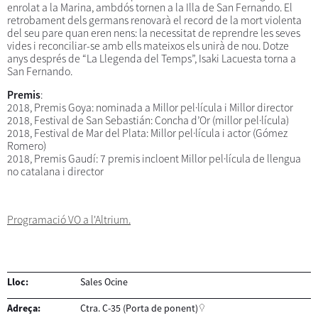
enrolat a la Marina, ambdós tornen a la Illa de San Fernando. El
retrobament dels germans renovarà el record de la mort violenta
del seu pare quan eren nens: la necessitat de reprendre les seves
vides i reconciliar-se amb ells mateixos els unirà de nou. Dotze
anys després de “La Llegenda del Temps”, Isaki Lacuesta torna a
San Fernando.
Premis
:
2018, Premis Goya: nominada a Millor pel·lícula i Millor director
2018, Festival de San Sebastián: Concha d’Or (millor pel·lícula)
2018, Festival de Mar del Plata: Millor pel·lícula i actor (Gómez
Romero)
2018, Premis Gaudí: 7 premis incloent Millor pel·lícula de llengua
no catalana i director
Programació VO a l'Altrium.
Lloc:
Sales Ocine
Adreça:
Ctra. C-35 (Porta de ponent)