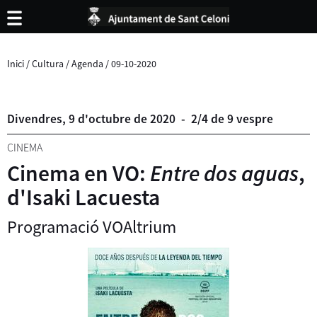
Inici
/
Cultura
/
Agenda
/
09-10-2020
Divendres,
9
d'
octubre
de
2020
-
2/4 de 9 vespre
CINEMA
Cinema en VO:
Entre dos aguas
,
d'Isaki Lacuesta
Programació VOAltrium