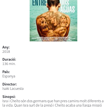
Any:
2018
Duració:
136 min.
País:
Espanya
Director:
Isaki Lacuesta
Sinopsi:
Isra i Cheíto són dos germans que han pres camins molt diferents a
la vida. Quan Isra surt de la presó i Cheíto acaba una llarga missió