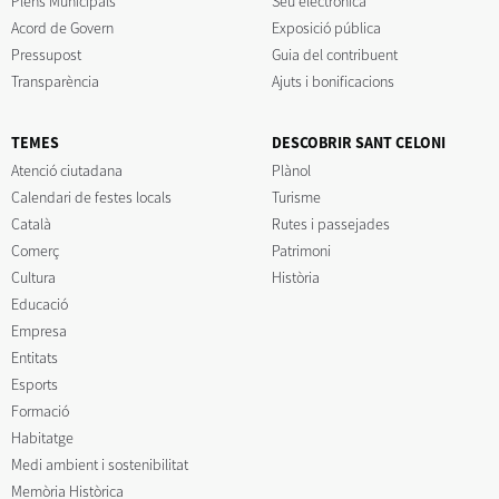
Plens Municipals
Seu electrònica
Acord de Govern
Exposició pública
Pressupost
Guia del contribuent
Transparència
Ajuts i bonificacions
TEMES
DESCOBRIR SANT CELONI
Atenció ciutadana
Plànol
Calendari de festes locals
Turisme
Català
Rutes i passejades
Comerç
Patrimoni
Cultura
Història
Educació
Empresa
Entitats
Esports
Formació
Habitatge
Medi ambient i sostenibilitat
Memòria Històrica