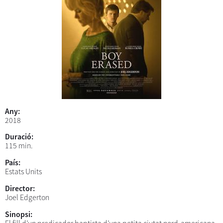
Any:
2018
Duració:
115 min.
País:
Estats Units
Director:
Joel Edgerton
Sinopsi: