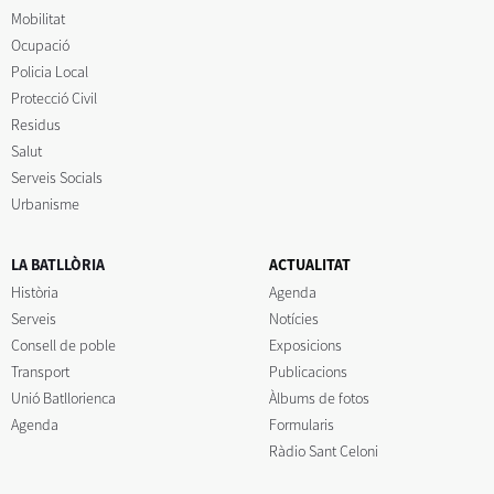
Mobilitat
Ocupació
Policia Local
Protecció Civil
Residus
Salut
Serveis Socials
Urbanisme
LA BATLLÒRIA
ACTUALITAT
Història
Agenda
Serveis
Notícies
Consell de poble
Exposicions
Transport
Publicacions
Unió Batllorienca
Àlbums de fotos
Agenda
Formularis
Ràdio Sant Celoni