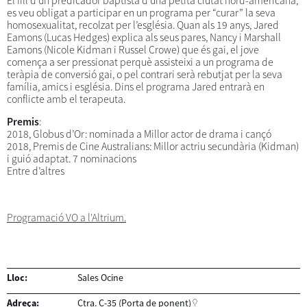
El fill d’un predicador baptista d’una petita ciutat nord-americana,
es veu obligat a participar en un programa per “curar” la seva
homosexualitat, recolzat per l’església. Quan als 19 anys, Jared
Eamons (Lucas Hedges) explica als seus pares, Nancy i Marshall
Eamons (Nicole Kidman i Russel Crowe) que és gai, el jove
comença a ser pressionat perquè assisteixi a un programa de
teràpia de conversió gai, o pel contrari serà rebutjat per la seva
família, amics i església. Dins el programa Jared entrarà en
conflicte amb el terapeuta.
Premis
:
2018, Globus d’Or: nominada a Millor actor de drama i cançó
2018, Premis de Cine Australians: Millor actriu secundària (Kidman)
i guió adaptat. 7 nominacions
Entre d’altres
Programació VO a l'Altrium.
Lloc:
Sales Ocine
Adreça:
Ctra. C-35 (Porta de ponent)