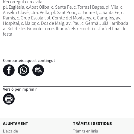
Recorregut cercavila:
pl. Església, c.Abat Oliba, c. Santa Fe, c. Torras i Bages, pl. Vila, c.
Anselm Clavé, ctra. Vella, pl. Sant Ponç, c. Jaume I, c. Santa Fe, c.
Ramis, c. Grup Escolar, pl. Comte del Montseny, c. Campins, av.
Hospital, c. Major, c. Dos de Maig, av. Pau, c. Germà Julià i arribada
al Sot de les Granotes on es lliurarà els records i es farà el final de
festa
Comparteix aquest contingut
Versió per imprimir
AJUNTAMENT
TRÀMITS I GESTIONS
L'alcalde
Tràmits en línia