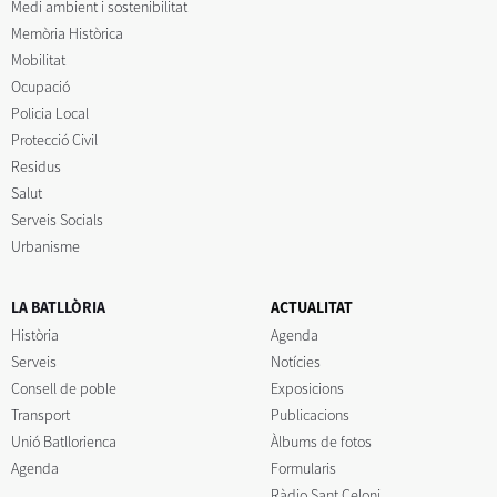
Medi ambient i sostenibilitat
Memòria Històrica
Mobilitat
Ocupació
Policia Local
Protecció Civil
Residus
Salut
Serveis Socials
Urbanisme
LA BATLLÒRIA
ACTUALITAT
Història
Agenda
Serveis
Notícies
Consell de poble
Exposicions
Transport
Publicacions
Unió Batllorienca
Àlbums de fotos
Agenda
Formularis
Ràdio Sant Celoni