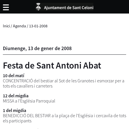
Inici
/
Agenda
/
13-01-2008
Diumenge,
13
de
gener
de
2008
Festa de Sant Antoni Abat
10 del matí
CONCENTRACIÓ del bestiar al Sot de les Granotes i esmorzar per a
tots els cavallers i carreters
12 del migdia
MISSA a l'Església Parroquial
1 del migdia
BENEDICCIÓ DEL BESTIAR a la plaça de l'Església i cercavila de tots
els participants