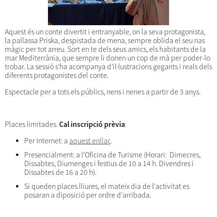
Aquest és un conte divertit i entranyable, on la seva protagonista,
la pallassa Priska, despistada de mena, sempre oblida el seu nas
màgic per tot arreu. Sort en te dels seus amics, els habitants de la
mar Mediterrània, que sempre li donen un cop de mà per poder-lo
trobar. La sessió s‘ha acompanya d’il·lustracions gegants i reals dels
diferents protagonistes del conte.
Espectacle per a tots els públics, nens i nenes a partir de 3 anys.
Places limitades.
Cal inscripció prèvia
:
Per Internet: a
aquest enllaç
.
Presencialment: a l'Oficina de Turisme (Horari: Dimecres,
Dissabtes, Diumenges i festius de 10 a 14 h. Divendres i
Dissabtes de 16 a 20 h).
Si queden places lliures, el mateix dia de l'activitat es
posaran a diposició per ordre d'arribada.