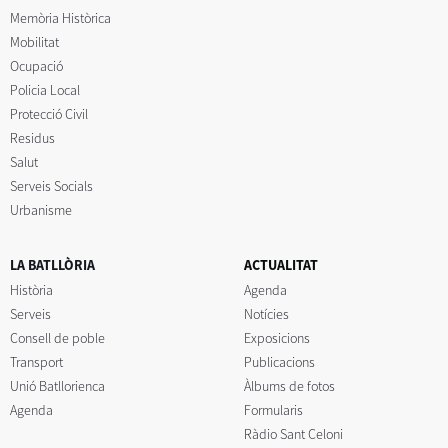
Memòria Històrica
Mobilitat
Ocupació
Policia Local
Protecció Civil
Residus
Salut
Serveis Socials
Urbanisme
LA BATLLÒRIA
ACTUALITAT
Història
Agenda
Serveis
Notícies
Consell de poble
Exposicions
Transport
Publicacions
Unió Batllorienca
Àlbums de fotos
Agenda
Formularis
Ràdio Sant Celoni