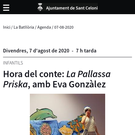
Inici
/
La Batllòria
/
Agenda
/
07-08-2020
Divendres,
7
d'
agost
de
2020
-
7 h tarda
INFANTILS
Hora del conte:
La Pallassa
Priska
, amb Eva Gonzàlez