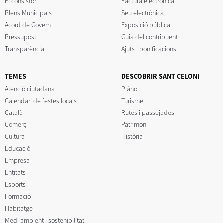
El consistori
Factura electrònica
Plens Municipals
Seu electrònica
Acord de Govern
Exposició pública
Pressupost
Guia del contribuent
Transparència
Ajuts i bonificacions
TEMES
DESCOBRIR SANT CELONI
Atenció ciutadana
Plànol
Calendari de festes locals
Turisme
Català
Rutes i passejades
Comerç
Patrimoni
Cultura
Història
Educació
Empresa
Entitats
Esports
Formació
Habitatge
Medi ambient i sostenibilitat