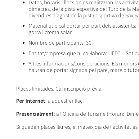
Dates, horaris i llocs on es realitzaran les activit
dimecres, de la pista esportiva del Turó de la Mar
divendres d'agost de la pista esportiva de Sax S
Material que cal portar per part dels assistents
gorra i crema solar
Nombre de participants: 30.
Entitat/empresa que hi col·labora: UFEC – Sot d
Altres informacions/consideracions: Els menors 
hauran de portar signada pel pare, mare o tutor l’
Places limitades. Cal inscripció prèvia:
Per Internet
: a aquest
enllaç.
Presencialment
: a l'Oficina de Turisme (Horari: Dime
Si queden places lliures, el mateix dia de l'activitat e