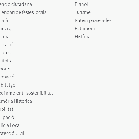
enció ciutadana
Plànol
lendari de festes locals
Turisme
talà
Rutes i passejades
omerç
Patrimoni
ltura
Història
ucació
mpresa
titats
ports
rmació
bitatge
di ambient i sostenibilitat
mòria Històrica
bilitat
upació
licia Local
otecció Civil