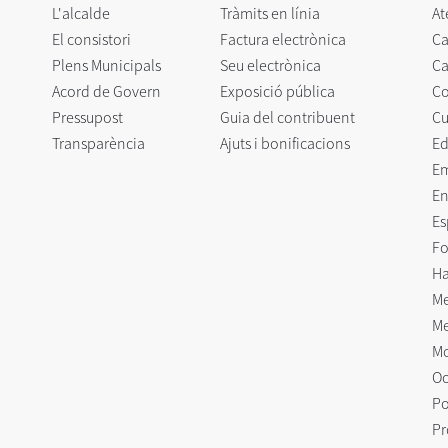
L'alcalde
Tràmits en línia
At
El consistori
Factura electrònica
Ca
Plens Municipals
Seu electrònica
Ca
Acord de Govern
Exposició pública
C
Pressupost
Guia del contribuent
Cu
Transparència
Ajuts i bonificacions
Ed
E
En
Es
Fo
Ha
Me
Me
Mo
Oc
Po
Pr