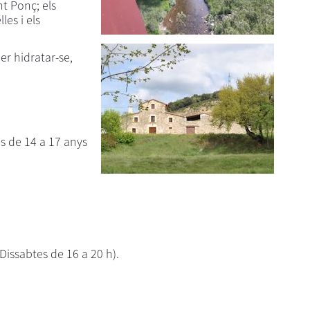
nt Ponç; els
les i els
er hidratar-se,
s de 14 a 17 anys
 Dissabtes de 16 a 20 h).