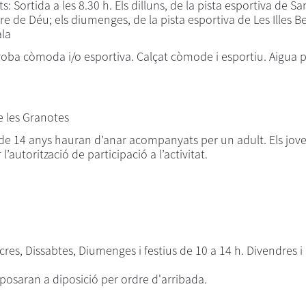
ats: Sortida a les 8.30 h. Els dilluns, de la pista esportiva de Sa
e de Déu; els diumenges, de la pista esportiva de Les Illes Bel
ala
: roba còmoda i/o esportiva. Calçat còmode i esportiu. Aigua p
e les Granotes
de 14 anys hauran d’anar acompanyats per un adult. Els jove
autorització de participació a l’activitat.
cres, Dissabtes, Diumenges i festius de 10 a 14 h. Divendres i
s posaran a diposició per ordre d'arribada.