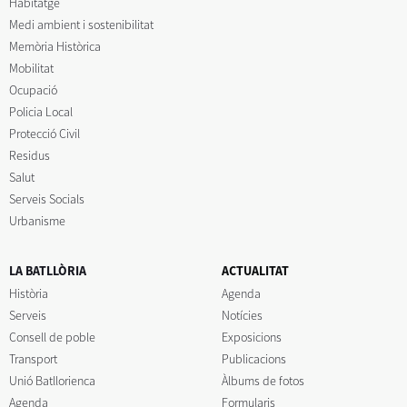
Habitatge
Medi ambient i sostenibilitat
Memòria Històrica
Mobilitat
Ocupació
Policia Local
Protecció Civil
Residus
Salut
Serveis Socials
Urbanisme
LA BATLLÒRIA
ACTUALITAT
Història
Agenda
Serveis
Notícies
Consell de poble
Exposicions
Transport
Publicacions
Unió Batllorienca
Àlbums de fotos
Agenda
Formularis