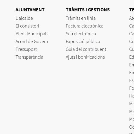
AJUNTAMENT
TRÀMITS I GESTIONS
T
L'alcalde
Tràmits en línia
At
El consistori
Factura electrònica
Ca
Plens Municipals
Seu electrònica
Ca
Acord de Govern
Exposició pública
C
Pressupost
Guia del contribuent
Cu
Transparència
Ajuts i bonificacions
Ed
E
En
Es
Fo
Ha
Me
Me
Mo
Oc