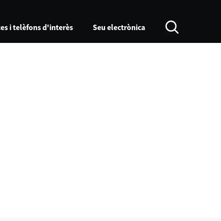
es i telèfons d'interès
Seu electrònica