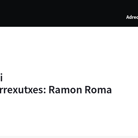
Adrec
i
Correxutxes: Ramon Roma