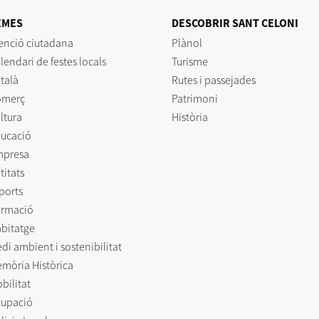
EMES
DESCOBRIR SANT CELONI
enció ciutadana
Plànol
lendari de festes locals
Turisme
talà
Rutes i passejades
omerç
Patrimoni
ltura
Història
ucació
mpresa
titats
ports
rmació
bitatge
di ambient i sostenibilitat
mòria Històrica
bilitat
upació