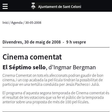
Inici
/
Agenda
/
30-05-2008
Divendres,
30
de
maig
de
2008
-
9 h vespre
Cinema comentat
El Séptimo sello
, d'Ingmar Bergman
Cinema Comentat on tots els afeccionats podran gaudir de bon
cinema, i un cop acabada la pel·lícula tindran la possibilitat de
participar en una tertúlia conduïda per Jesús Pacheco i Julià.
El programa d'aquesta segona temporada de Cinema comentat és
el resultat de les votacions que va fer el públic de la temporada
anterior sobre una proposta de més de 100 pel·lícules.