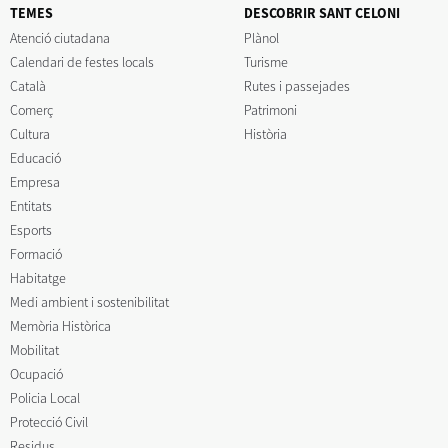
TEMES
DESCOBRIR SANT CELONI
Atenció ciutadana
Plànol
Calendari de festes locals
Turisme
Català
Rutes i passejades
Comerç
Patrimoni
Cultura
Història
Educació
Empresa
Entitats
Esports
Formació
Habitatge
Medi ambient i sostenibilitat
Memòria Històrica
Mobilitat
Ocupació
Policia Local
Protecció Civil
Residus