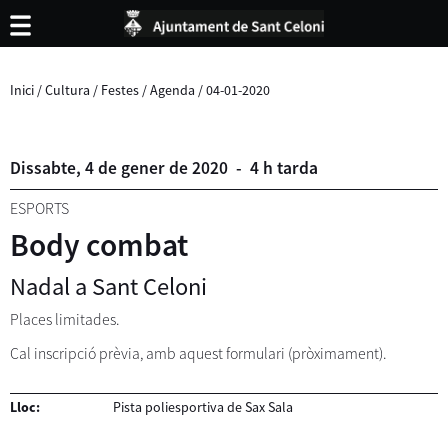
Inici
/
Cultura
/
Festes
/
Agenda
/
04-01-2020
Dissabte,
4
de
gener
de
2020
-
4 h tarda
ESPORTS
Body combat
Nadal a Sant Celoni
Places limitades.
Cal inscripció prèvia, amb aquest formulari (pròximament).
Lloc:
Pista poliesportiva de Sax Sala