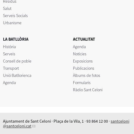
Residus
Salut
Serveis Socials
Urbanisme
LA BATLLÒRIA
ACTUALITAT
Història
Agenda
Serveis
Notícies
Consell de poble
Exposicions
Transport
Publicacions
Unió Batllorienca
Àlbums de fotos
Agenda
Formularis
Ràdio Sant Celoni
Ajuntament de Sant Celoni · Plaça de la Vila, 1 · 93 864 12 00 ·
santceloni
@santceloni.cat