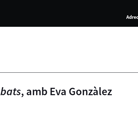
Adrec
obats
, amb Eva Gonzàlez