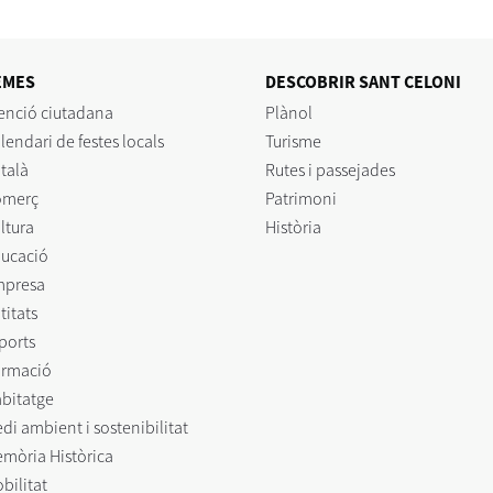
EMES
DESCOBRIR SANT CELONI
enció ciutadana
Plànol
lendari de festes locals
Turisme
talà
Rutes i passejades
omerç
Patrimoni
ltura
Història
ucació
mpresa
titats
ports
rmació
bitatge
di ambient i sostenibilitat
mòria Històrica
bilitat