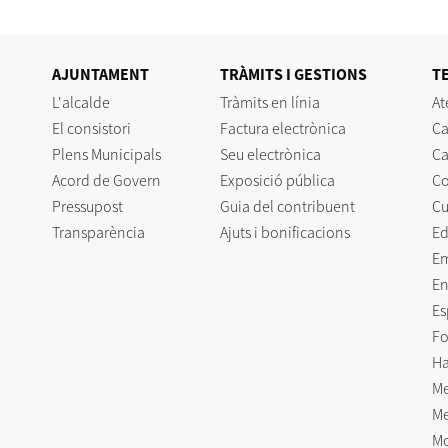
AJUNTAMENT
TRÀMITS I GESTIONS
T
L'alcalde
Tràmits en línia
At
El consistori
Factura electrònica
Ca
Plens Municipals
Seu electrònica
Ca
Acord de Govern
Exposició pública
C
Pressupost
Guia del contribuent
Cu
Transparència
Ajuts i bonificacions
Ed
E
En
Es
Fo
Ha
Me
Me
Mo