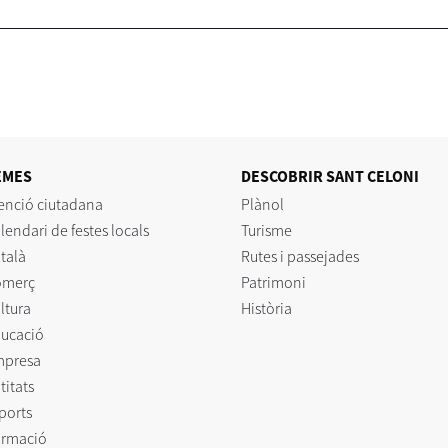
EMES
DESCOBRIR SANT CELONI
enció ciutadana
Plànol
lendari de festes locals
Turisme
talà
Rutes i passejades
omerç
Patrimoni
ltura
Història
ucació
mpresa
titats
ports
rmació