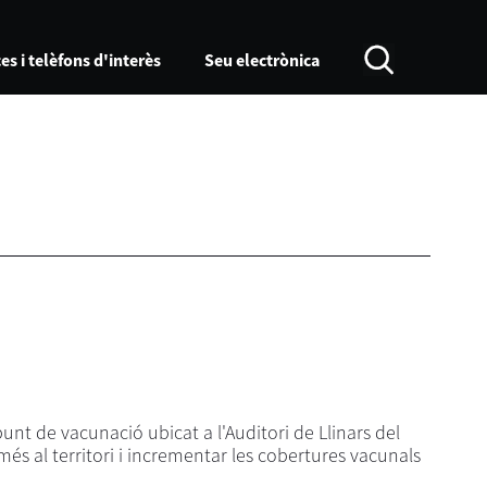
es i telèfons d'interès
Seu electrònica
punt de vacunació ubicat a l'Auditori de Llinars del
és al territori i incrementar les cobertures vacunals