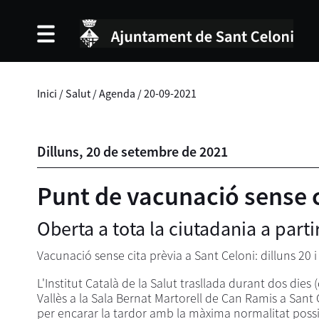
Inici
/
Salut
/
Agenda
/
20-09-2021
Dilluns,
20
de
setembre
de
2021
Punt de vacunació sense c
Oberta a tota la ciutadania a parti
Vacunació sense cita prèvia a Sant Celoni: dilluns 20 i
L'Institut Català de la Salut trasllada durant dos dies
Vallès a la Sala Bernat Martorell de Can Ramis a Sant 
per encarar la tardor amb la màxima normalitat possi