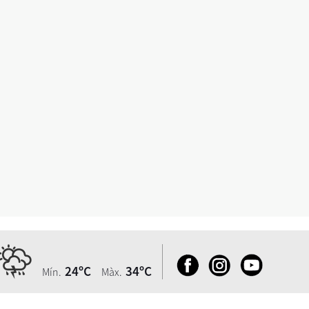
24ºC
34ºC
Mín.
Màx.