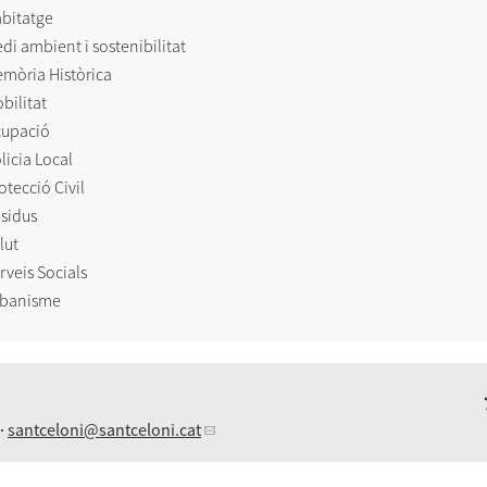
bitatge
di ambient i sostenibilitat
mòria Històrica
bilitat
upació
licia Local
otecció Civil
sidus
lut
rveis Socials
banisme
 ·
santceloni
@santceloni.cat