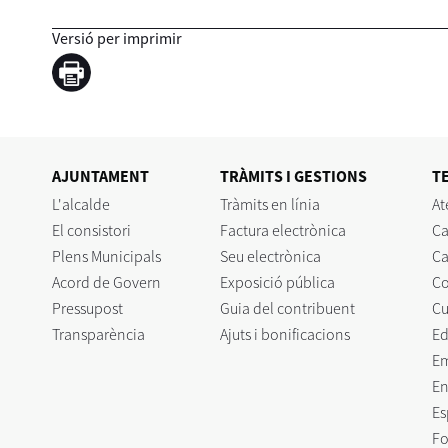
Versió per imprimir
AJUNTAMENT
TRÀMITS I GESTIONS
T
L'alcalde
Tràmits en línia
At
El consistori
Factura electrònica
Ca
Plens Municipals
Seu electrònica
Ca
Acord de Govern
Exposició pública
C
Pressupost
Guia del contribuent
Cu
Transparència
Ajuts i bonificacions
Ed
E
En
Es
Fo