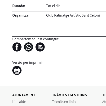
Durada:
Tot el dia
Organitza:
Club Patinatge Artístic Sant Celoni
Comparteix aquest contingut
Versió per imprimir
AJUNTAMENT
TRÀMITS I GESTIONS
T
L'alcalde
Tràmits en línia
At