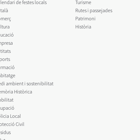
lendari de festes locals
Turisme
talà
Rutes i passejades
omerç
Patrimoni
ltura
Història
ucació
mpresa
titats
ports
rmació
bitatge
di ambient i sostenibilitat
mòria Històrica
bilitat
upació
licia Local
otecció Civil
sidus