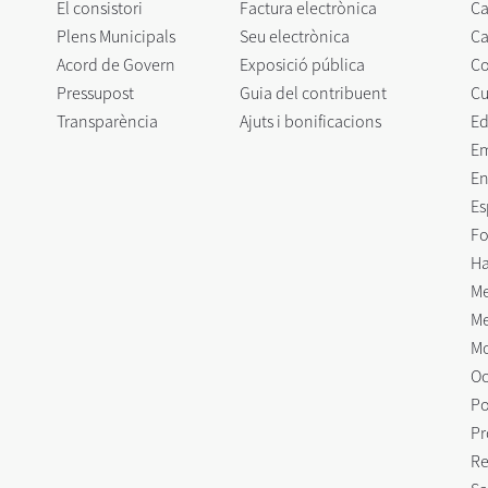
El consistori
Factura electrònica
Ca
Plens Municipals
Seu electrònica
Ca
Acord de Govern
Exposició pública
C
Pressupost
Guia del contribuent
Cu
Transparència
Ajuts i bonificacions
Ed
E
En
Es
Fo
Ha
Me
Me
Mo
Oc
Po
Pr
Re