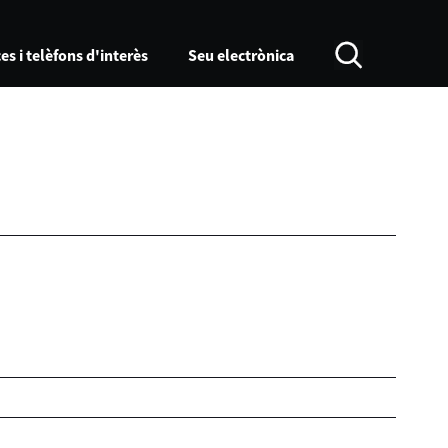
es i telèfons d'interès
Seu electrònica