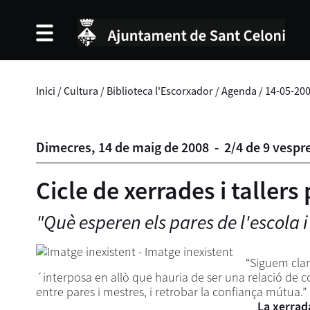
Inici
/
Cultura
/
Biblioteca l'Escorxador
/
Agenda
/
14-05-20
Dimecres,
14
de
maig
de
2008
-
2/4 de 9 vespr
Cicle de xerrades i tallers
"Què esperen els pares de l'escola i
“Siguem clar
´interposa en allò que hauria de ser una relació de c
entre pares i mestres, i retrobar la confiança mútua.”
La xerrada