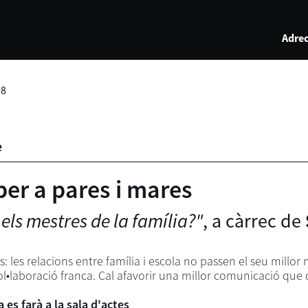
Adrec
08
e
 per a pares i mares
 els mestres de la família?"
, a càrrec de
s: les relacions entre família i escola no passen el seu mill
ol•laboració franca. Cal afavorir una millor comunicació que 
 es farà a la sala d'actes