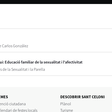
 de Carlos González
: Educació familiar de la sexualitat i l'afectivitat
 de la Sexualitat i la Parella
EMES
DESCOBRIR SANT CELONI
enció ciutadana
Plànol
lendari de festes locals
Turisme