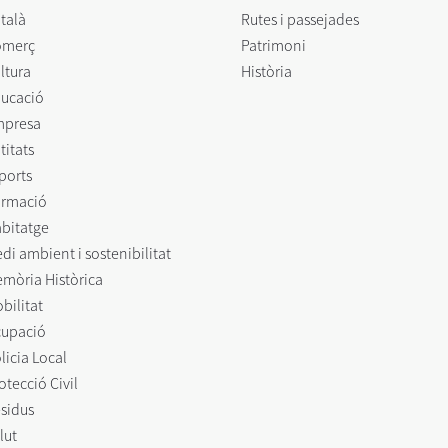
talà
Rutes i passejades
omerç
Patrimoni
ltura
Història
ucació
mpresa
titats
ports
rmació
bitatge
di ambient i sostenibilitat
mòria Històrica
bilitat
upació
licia Local
otecció Civil
sidus
lut