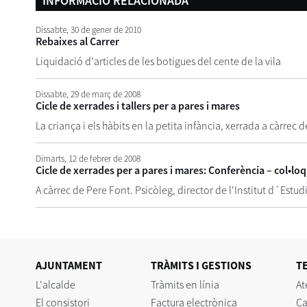
INFORMACIÓ RELACIONADA
Dissabte,
30
de
gener
de
2010
Rebaixes al Carrer
Liquidació d'articles de les botigues del cente de la vila
Dissabte,
29
de
març
de
2008
Cicle de xerrades i tallers per a pares i mares
La criança i els hàbits en la petita infància, xerrada a càrrec
Dimarts,
12
de
febrer
de
2008
Cicle de xerrades per a pares i mares: Conferència – col•loqui
A càrrec de Pere Font. Psicòleg, director de l'Institut d´Estudis
AJUNTAMENT
TRÀMITS I GESTIONS
T
L'alcalde
Tràmits en línia
At
El consistori
Factura electrònica
Ca