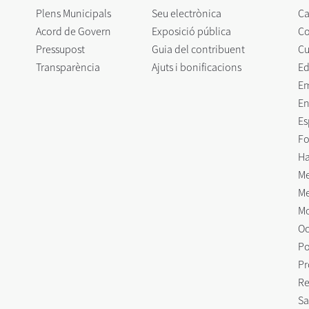
Plens Municipals
Seu electrònica
Ca
Acord de Govern
Exposició pública
C
Pressupost
Guia del contribuent
Cu
Transparència
Ajuts i bonificacions
Ed
E
En
Es
Fo
Ha
Me
Me
Mo
Oc
Po
Pr
Re
Sa