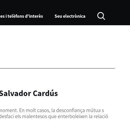
es i telèfons d'interès
Seu electrònica
Salvador Cardús
or moment. En molt casos, la desconfiança mútua s
desfaci els malentesos que enterboleixen la relació