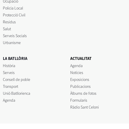
Ocupació
Policia Local
Protecció Civil
Residus
Salut
Serveis Socials
Urbanisme
LA BATLLÒRIA
ACTUALITAT
Història
Agenda
Serveis
Notícies
Consell de poble
Exposicions
Transport
Publicacions
Unió Batllorienca
Àlbums de fotos
Agenda
Formularis
Ràdio Sant Celoni