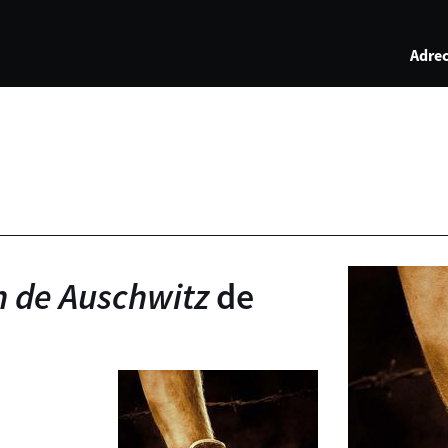
Adrec
 de Auschwitz
de