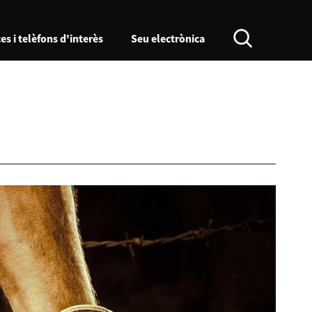
es i telèfons d'interès
Seu electrònica