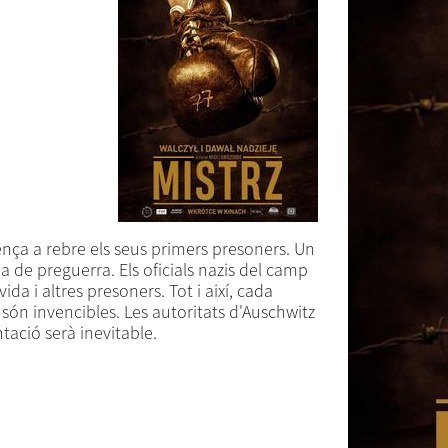
ça a rebre els seus primers presoners. Un
 de preguerra. Els oficials nazis del camp
ida i altres presoners. Tot i així, cada
són invencibles. Les autoritats d'Auschwitz
tació serà inevitable.