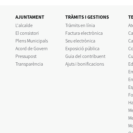
AJUNTAMENT
TRÀMITS I GESTIONS
T
L'alcalde
Tràmits en línia
At
El consistori
Factura electrònica
Ca
Plens Municipals
Seu electrònica
Ca
Acord de Govern
Exposició pública
C
Pressupost
Guia del contribuent
Cu
Transparència
Ajuts i bonificacions
Ed
E
En
Es
Fo
Ha
Me
Me
Mo