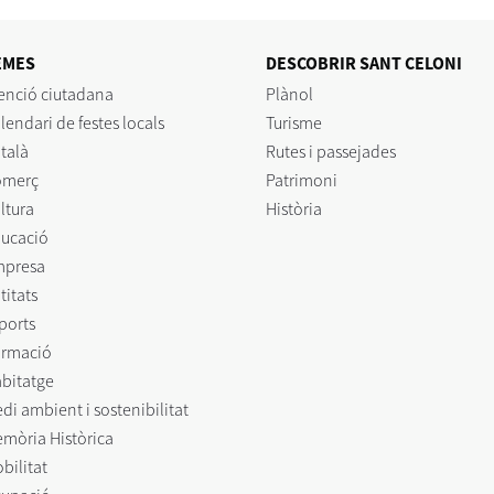
EMES
DESCOBRIR SANT CELONI
enció ciutadana
Plànol
lendari de festes locals
Turisme
talà
Rutes i passejades
omerç
Patrimoni
ltura
Història
ucació
mpresa
titats
ports
rmació
bitatge
di ambient i sostenibilitat
mòria Històrica
bilitat