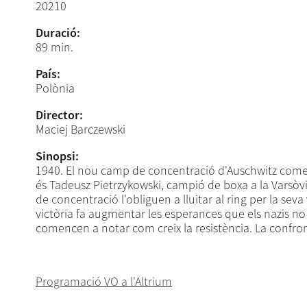
20210
Duració:
89 min.
País:
Polònia
Director:
Maciej Barczewski
Sinopsi:
1940. El nou camp de concentració d'Auschwitz comen
és Tadeusz Pietrzykowski, campió de boxa a la Varsòvia
de concentració l'obliguen a lluitar al ring per la seva v
victòria fa augmentar les esperances que els nazis no 
comencen a notar com creix la resistència. La confron
Programació VO a l'Altrium