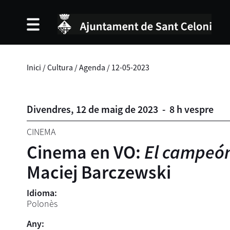
Inici
/
Cultura
/
Agenda
/
12-05-2023
Divendres,
12
de
maig
de
2023
-
8 h vespre
CINEMA
Cinema en VO:
El campeón
Maciej Barczewski
Idioma:
Polonès
Any: