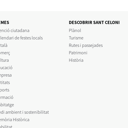
EMES
DESCOBRIR SANT CELONI
enció ciutadana
Plànol
lendari de festes locals
Turisme
talà
Rutes i passejades
omerç
Patrimoni
ltura
Història
ucació
mpresa
titats
ports
rmació
bitatge
di ambient i sostenibilitat
mòria Històrica
bilitat