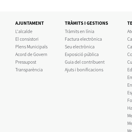
AJUNTAMENT
TRÀMITS I GESTIONS
T
L'alcalde
Tràmits en línia
At
El consistori
Factura electrònica
Ca
Plens Municipals
Seu electrònica
Ca
Acord de Govern
Exposició pública
C
Pressupost
Guia del contribuent
Cu
Transparència
Ajuts i bonificacions
Ed
E
En
Es
Fo
Ha
Me
Me
Mo