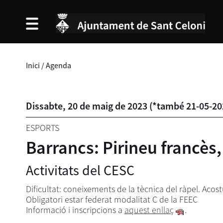
Inici
/
Agenda
Dissabte,
20
de
maig
de
2023
(
*també 21-05-20
ESPORTS
Barrancs: Pirineu francès,
Activitats del CESC
Dificultat: coneixements de la tècnica del ràpel. Aco
Obligatori estar federat modalitat C de la FEEC
Informació i inscripcions a
aquest enllaç
.