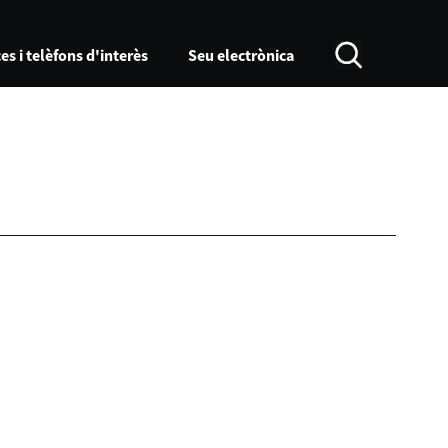
es i telèfons d'interès
Seu electrònica