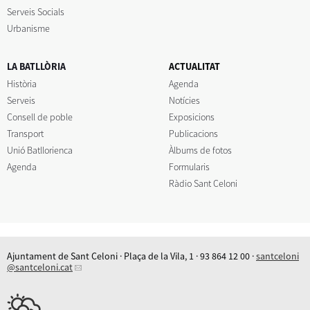
Serveis Socials
Urbanisme
LA BATLLÒRIA
ACTUALITAT
Història
Agenda
Serveis
Notícies
Consell de poble
Exposicions
Transport
Publicacions
Unió Batllorienca
Àlbums de fotos
Agenda
Formularis
Ràdio Sant Celoni
Ajuntament de Sant Celoni · Plaça de la Vila, 1 · 93 864 12 00 ·
santceloni
@santceloni.cat