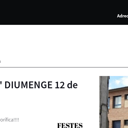
Adrec
a
a" DIUMENGE 12 de
ífica!!!!