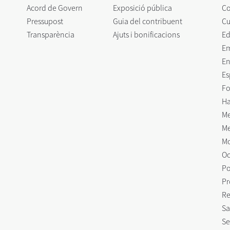
Acord de Govern
Exposició pública
C
Pressupost
Guia del contribuent
Cu
Transparència
Ajuts i bonificacions
Ed
E
En
Es
Fo
Ha
Me
Me
Mo
Oc
Po
Pr
Re
Sa
Se