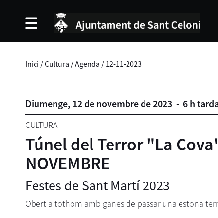
Inici
/
Cultura
/
Agenda
/
12-11-2023
Diumenge,
12
de
novembre
de
2023
-
6 h tard
CULTURA
Túnel del Terror "La Cov
NOVEMBRE
Festes de Sant Martí 2023
Obert a tothom amb ganes de passar una estona terror