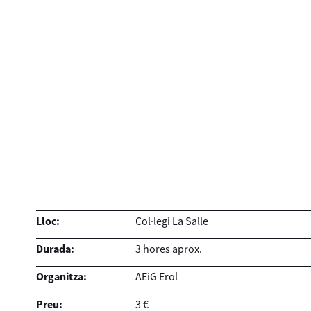
Lloc:
Col·legi La Salle
Durada:
3 hores aprox.
Organitza:
AEiG Erol
Preu:
3 €