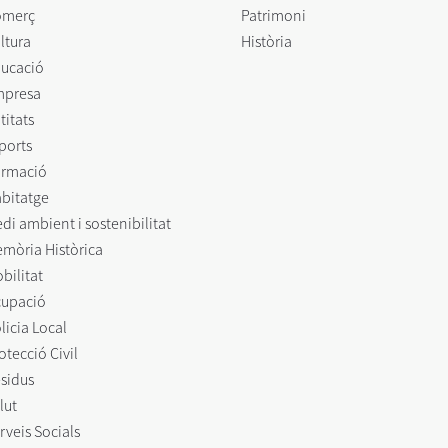
omerç
Patrimoni
ltura
Història
ucació
mpresa
titats
ports
rmació
bitatge
di ambient i sostenibilitat
mòria Històrica
bilitat
upació
licia Local
otecció Civil
sidus
lut
rveis Socials