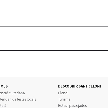
EMES
DESCOBRIR SANT CELONI
enció ciutadana
Plànol
lendari de festes locals
Turisme
talà
Rutes i passejades