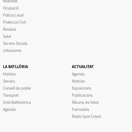
Mobilitat
Ocupació
Policia Local
Protecció Civil
Residus
Salut
Serveis Socials
Urbanisme
LA BATLLÒRIA
ACTUALITAT
Història
Agenda
Serveis
Notícies
Consell de poble
Exposicions
Transport
Publicacions
Unió Batllorienca
Àlbums de fotos
Agenda
Formularis
Ràdio Sant Celoni