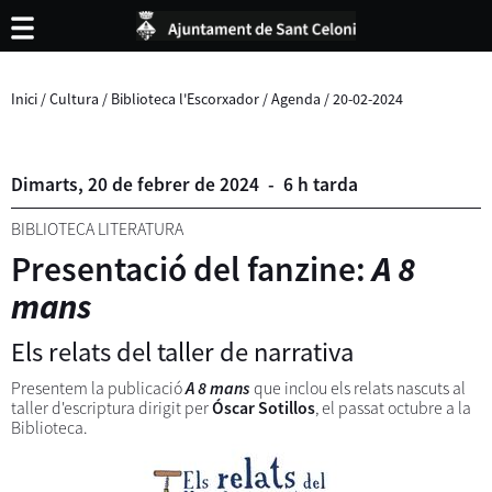
Inici
/
Cultura
/
Biblioteca l'Escorxador
/
Agenda
/
20-02-2024
Dimarts,
20
de
febrer
de
2024
-
6 h tarda
BIBLIOTECA LITERATURA
Presentació del fanzine:
A 8
mans
Els relats del taller de narrativa
Presentem la publicació
A 8 mans
que inclou els relats nascuts al
taller d'escriptura dirigit per
Óscar Sotillos
, el passat octubre a la
Biblioteca.