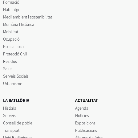
Formació
Habitatge
Medi ambient i sostenibilitat
Memòria Històrica
Mobilitat
Ocupació
Policia Local
Protecció Civil
Residus
Salut
Serveis Socials
Urbanisme
LA BATLLÒRIA
ACTUALITAT
Història
Agenda
Serveis
Notícies
Consell de poble
Exposicions
Transport
Publicacions
Unió Batllorienca
Àlbums de fotos