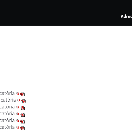
Adrec
atòria
catòria
atòria
atòria
atòria
atòria