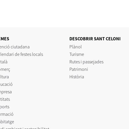
EMES
DESCOBRIR SANT CELONI
enció ciutadana
Plànol
lendari de festes locals
Turisme
talà
Rutes i passejades
omerç
Patrimoni
ltura
Història
ucació
mpresa
titats
ports
rmació
bitatge