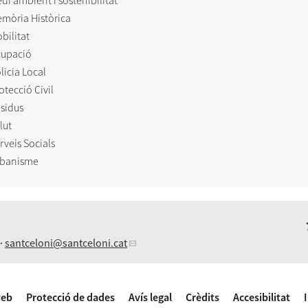
di ambient i sostenibilitat
mòria Històrica
bilitat
upació
licia Local
otecció Civil
sidus
lut
rveis Socials
banisme
 ·
santceloni
@santceloni.cat
web
Protecció de dades
Avís legal
Crèdits
Accesibilitat