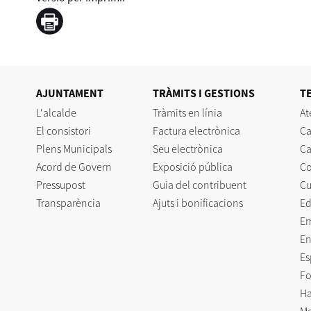
AJUNTAMENT
TRÀMITS I GESTIONS
T
L'alcalde
Tràmits en línia
At
El consistori
Factura electrònica
Ca
Plens Municipals
Seu electrònica
Ca
Acord de Govern
Exposició pública
C
Pressupost
Guia del contribuent
Cu
Transparència
Ajuts i bonificacions
Ed
E
En
Es
Fo
Ha