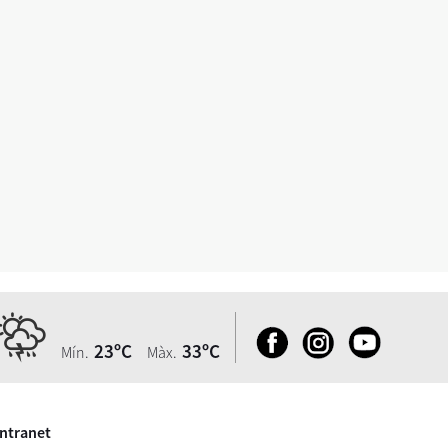
23ºC
33ºC
Mín.
Màx.
Intranet