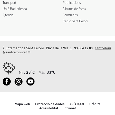
Transport
Publicacions
Unió Batllorienca
Àlbums de fotos
Agenda
Formularis
Ràdio Sant Celoni
Ajuntament de Sant Celoni · Plaça de la Vila, 1 · 93 864 12 00 ·
santceloni
@santceloni.cat
23ºC
33ºC
Mín.
Màx.
Mapa web
Protecció de dades
Avís legal
Crèdits
Accesibilitat
Intranet