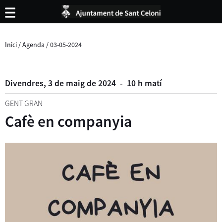
Inici
/
Agenda
/
03-05-2024
Divendres,
3
de
maig
de
2024
-
10 h matí
GENT GRAN
Cafè en companyia