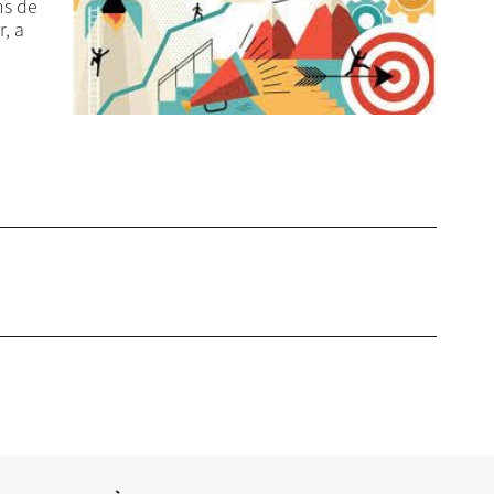
ns de
, a