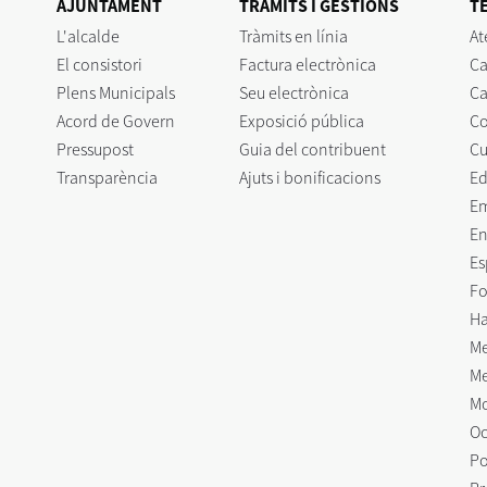
AJUNTAMENT
TRÀMITS I GESTIONS
T
L'alcalde
Tràmits en línia
At
El consistori
Factura electrònica
Ca
Plens Municipals
Seu electrònica
Ca
Acord de Govern
Exposició pública
C
Pressupost
Guia del contribuent
Cu
Transparència
Ajuts i bonificacions
Ed
E
En
Es
Fo
Ha
Me
Me
Mo
Oc
Po