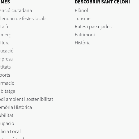
EMES
DESCOBRIR SANT CELONI
enció ciutadana
Plànol
lendari de festes locals
Turisme
talà
Rutes i passejades
omerç
Patrimoni
ltura
Història
ucació
mpresa
titats
ports
rmació
bitatge
di ambient i sostenibilitat
mòria Històrica
bilitat
upació
licia Local