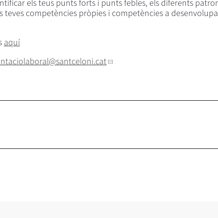
ficar els teus punts forts i punts febles, els diferents patro
 les teves competències pròpies i competències a desenvolupar
os
aquí
entaciolaboral
@santceloni.cat