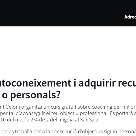
Adrec
utoconeixement i adquirir rec
s o personals?
t Celoni organitza un curs gratuït sobre coaching per millor
er tal d'aconseguir el teu objectiu professional. Es portarà 
e 10 del matí a 2/4 de 2 del migdia al Sax Sala.
 es treballa per a la consecució d’objectius siguin personal