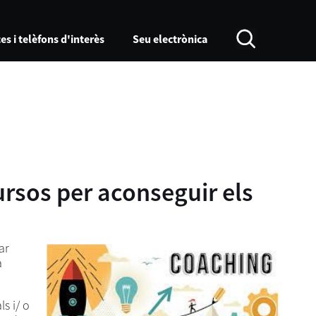
es i telèfons d'interès
Seu electrònica
ursos per aconseguir els
ar
a
s i/ o