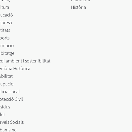
ltura
Història
ucació
mpresa
titats
ports
rmació
bitatge
di ambient i sostenibilitat
mòria Històrica
bilitat
upació
licia Local
otecció Civil
sidus
lut
rveis Socials
banisme