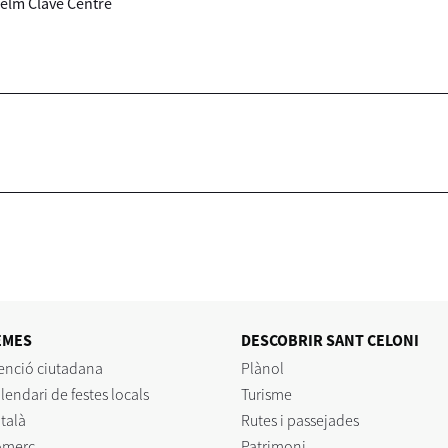
selm Clavé Centre
EMES
DESCOBRIR SANT CELONI
enció ciutadana
Plànol
lendari de festes locals
Turisme
talà
Rutes i passejades
omerç
Patrimoni