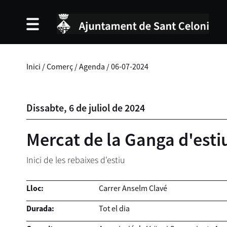
Inici
/
Comerç
/
Agenda
/
06-07-2024
Dissabte,
6
de
juliol
de
2024
Mercat de la Ganga d'esti
Inici de les rebaixes d'estiu
Lloc:
Carrer Anselm Clavé
Durada:
Tot el dia