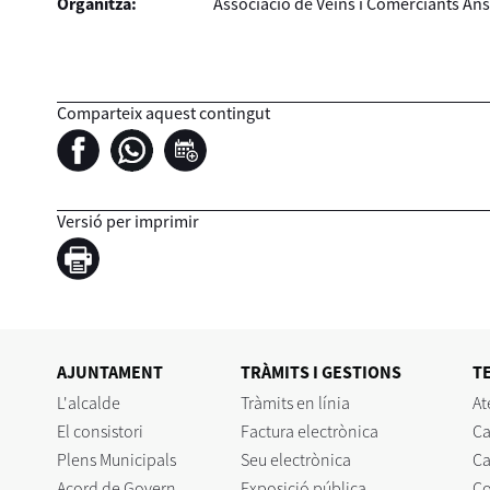
Organitza:
Associació de Veïns i Comerciants An
Comparteix aquest contingut
Versió per imprimir
AJUNTAMENT
TRÀMITS I GESTIONS
T
L'alcalde
Tràmits en línia
At
El consistori
Factura electrònica
Ca
Plens Municipals
Seu electrònica
Ca
Acord de Govern
Exposició pública
C