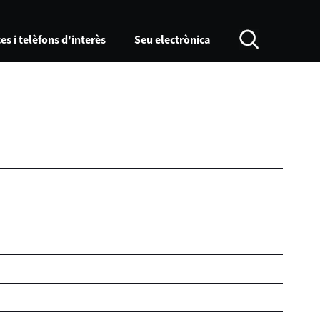
es i telèfons d'interès
Seu electrònica