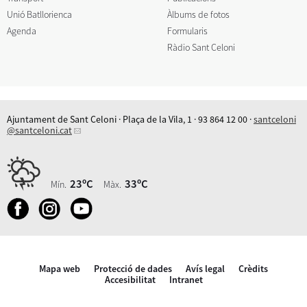
Unió Batllorienca
Àlbums de fotos
Agenda
Formularis
Ràdio Sant Celoni
Ajuntament de Sant Celoni · Plaça de la Vila, 1 · 93 864 12 00 ·
santceloni
@santceloni.cat
23ºC
33ºC
Mín.
Màx.
Mapa web
Protecció de dades
Avís legal
Crèdits
Accesibilitat
Intranet