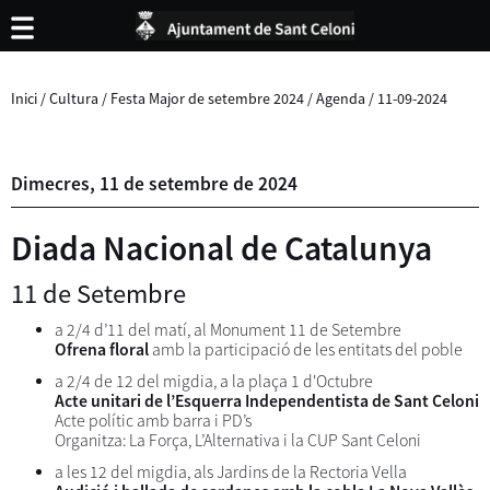
Inici
/
Cultura
/
Festa Major de setembre 2024
/
Agenda
/
11-09-2024
Dimecres,
11
de
setembre
de
2024
Diada Nacional de Catalunya
11 de Setembre
a 2/4 d’11 del matí, al Monument 11 de Setembre
Ofrena floral
amb la participació de les entitats del poble
a 2/4 de 12 del migdia, a la plaça 1 d'Octubre
Acte unitari de l’Esquerra Independentista de Sant Celoni
Acte polític amb barra i PD’s
Organitza: La Força, L’Alternativa i la CUP Sant Celoni
a les 12 del migdia, als Jardins de la Rectoria Vella