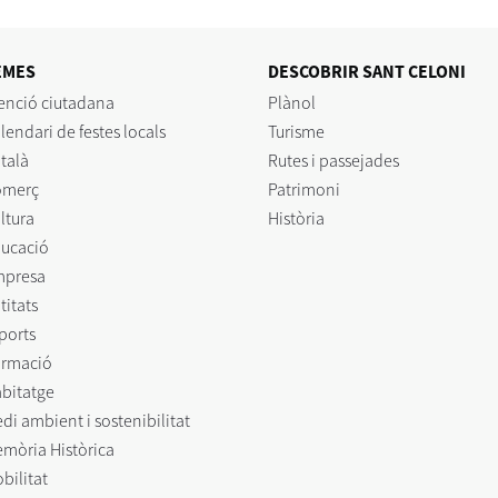
EMES
DESCOBRIR SANT CELONI
enció ciutadana
Plànol
lendari de festes locals
Turisme
talà
Rutes i passejades
omerç
Patrimoni
ltura
Història
ucació
mpresa
titats
ports
rmació
bitatge
di ambient i sostenibilitat
mòria Històrica
bilitat