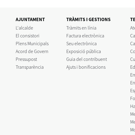
AJUNTAMENT
TRÀMITS I GESTIONS
T
L'alcalde
Tràmits en línia
At
El consistori
Factura electrònica
Ca
Plens Municipals
Seu electrònica
Ca
Acord de Govern
Exposició pública
C
Pressupost
Guia del contribuent
Cu
Transparència
Ajuts i bonificacions
Ed
E
En
Es
Fo
Ha
Me
Me
Mo