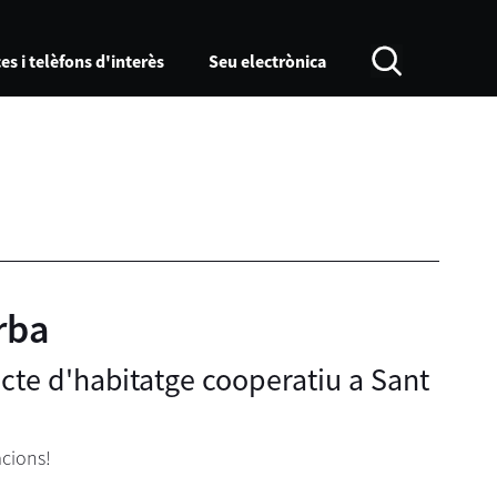
es i telèfons d'interès
Seu electrònica
rba
ecte d'habitatge cooperatiu a Sant
acions!