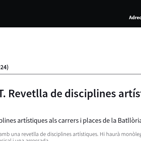
Adrec
024
)
Revetlla de disciplines artíst
lines artístiques als carrers i places de la Batllòri
an amb una revetlla de disciplines artístiques. Hi haurà monòl
sical i una arrossada.