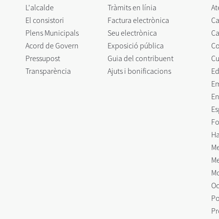
L'alcalde
Tràmits en línia
At
El consistori
Factura electrònica
Ca
Plens Municipals
Seu electrònica
Ca
Acord de Govern
Exposició pública
C
Pressupost
Guia del contribuent
Cu
Transparència
Ajuts i bonificacions
Ed
E
En
Es
Fo
Ha
Me
Me
Mo
Oc
Po
Pr