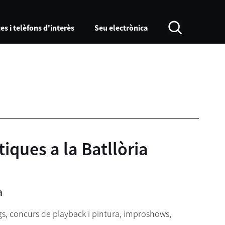
es i telèfons d'interès
Seu electrònica
iques a la Batllòria
a
egs, concurs de playback i pintura, improshows,