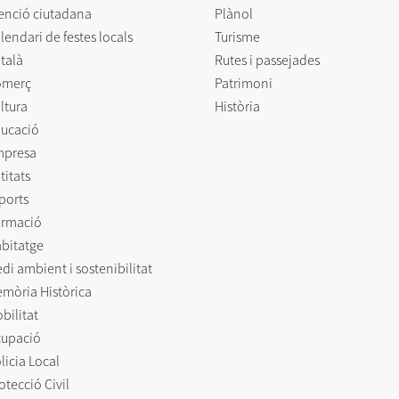
enció ciutadana
Plànol
lendari de festes locals
Turisme
talà
Rutes i passejades
omerç
Patrimoni
ltura
Història
ucació
mpresa
titats
ports
rmació
bitatge
di ambient i sostenibilitat
mòria Històrica
bilitat
upació
licia Local
otecció Civil