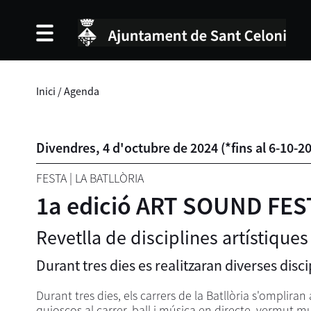
Inici
/
Agenda
Divendres,
4
d'
octubre
de
2024
(
*fins al 6-10-2
FESTA
|
LA BATLLÒRIA
1a edició ART SOUND FEST. 
Revetlla de disciplines artístiques
Durant tres dies es realitzaran diverses discip
Durant tres dies, els carrers de la Batllòria s'omplir
quioscos al carrer, ball i música en directe, vermut mu